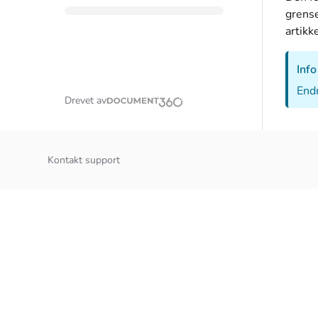
grense
artikk
Info
Endr
Drevet av
Kontakt support