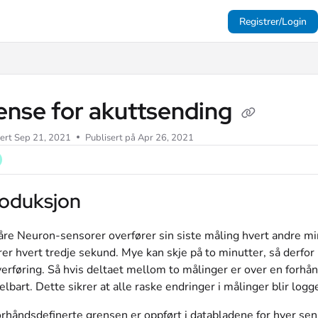
Registrer/Login
m/llms.txt
ense for akuttsending
ert
Sep 21, 2021
Publisert på Apr 26, 2021
roduksjon
åre Neuron-sensorer overfører sin siste måling hvert andre mi
er hvert tredje sekund. Mye kan skje på to minutter, så derfor h
erføring. Så hvis deltaet mellom to målinger er over en forhå
lbart. Dette sikrer at alle raske endringer i målinger blir logg
rhåndsdefinerte grensen er oppført i databladene for hver sen