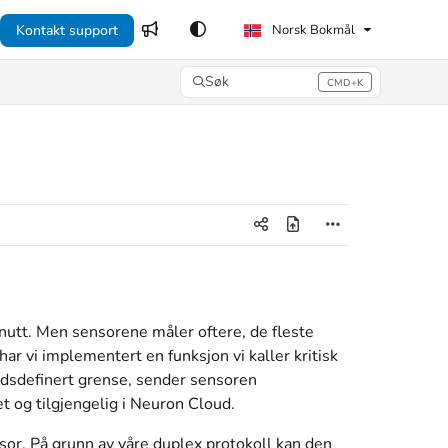
Kontakt support
Norsk Bokmål
Søk
CMD+K
Press CMD+K to open search
nutt. Men sensorene måler oftere, de fleste
ar vi implementert en funksjon vi kaller kritisk
ndsdefinert grense, sender sensoren
et og tilgjengelig i Neuron Cloud.
sor. På grunn av våre duplex protokoll kan den