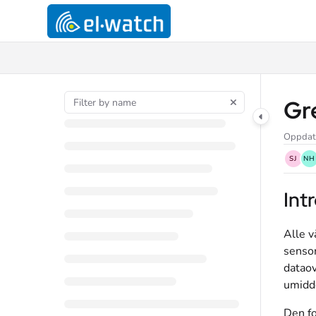
Documentation Index
Fetch the complete documentation index at:
https://support.el-watch.co
Use this file to discover all available pages before exploring further.
Gr
Oppdat
SJ
NH
Int
Alle v
sensor
dataov
umidde
Den fo