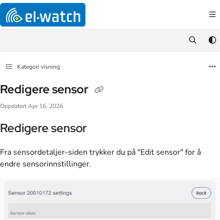
Documentation Index
Fetch the complete documentation index at:
https://support.el-watch.com/llm
Use this file to discover all available pages before exploring further.
Kategori visning
Redigere sensor
Oppdatert
Apr 16, 2026
Redigere sensor
Fra sensordetaljer-siden trykker du på "Edit sensor" for å
endre sensorinnstillinger.