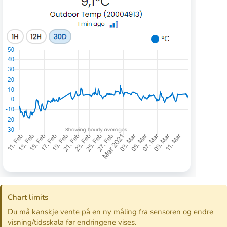
Chart limits
Du må kanskje vente på en ny måling fra sensoren og endre
visning/tidsskala før endringene vises.